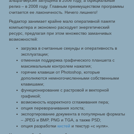
альфа-версия запущена в 2006 году, а официальный
релиз – в 2008 году. Главным преимуществом программы
считается ее лаконичность. Ничего лишнего!
Редактор занимает крайне мало оперативной памяти
компьютера и экономно расходует энергетический
ресурс, предлагая при этом множество заманчивых
возможностей:
загрузка в считанные секунды и оперативность в
эксплуатации;
отменная поддержка графического планшета с
максимальным контролем нажатия;
горячие клавиши от Photoshop, которые
дополняются немногочисленными собственными
клавишами;
функционирование с растровой и векторной
графикой;
возможность корректного сглаживания пера;
опция переворачивания холста;
экспортирование документа в популярные форматы
– JPEG и BMP, PNG и TGA, а также PSD;
опция разработки
кистей
и текстур «с нуля».